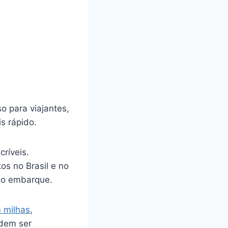
o para viajantes,
s rápido.
ríveis.
s no Brasil e no
e o embarque.
 milhas
,
odem ser