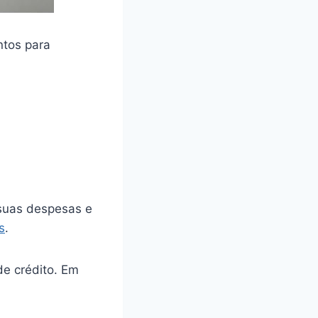
ntos para
 suas despesas e
s
.
de crédito. Em