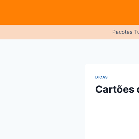
Pular
para
o
Conteúdo
Pacotes Tu
DICAS
Cartões 