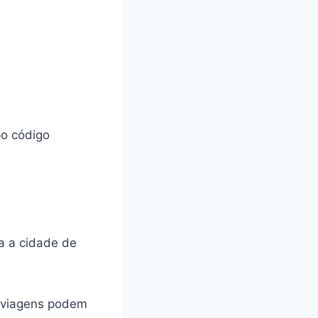
po código
da a cidade de
s viagens podem