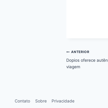
Navegação
ANTERIOR
Dopios oferece autên
de
viagem
Post
Contato
Sobre
Privacidade