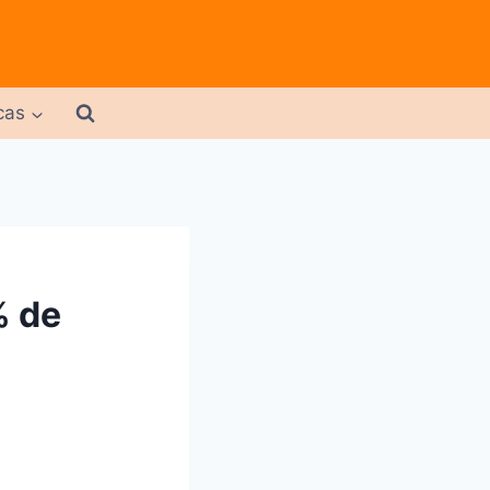
cas
% de