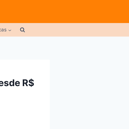
cas
desde R$