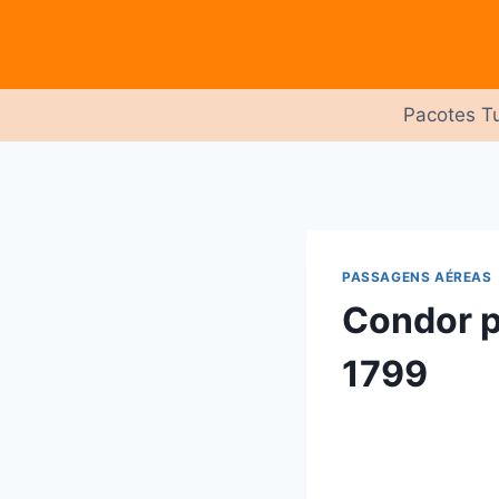
Pular
para
o
Conteúdo
Pacotes Tu
PASSAGENS AÉREAS
Condor p
1799