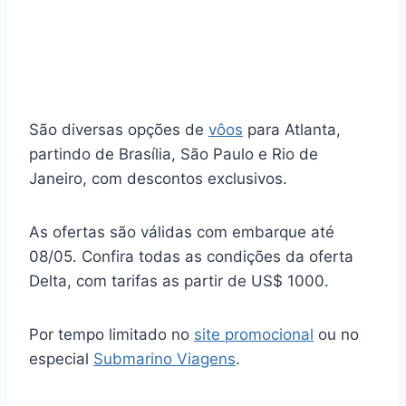
São diversas opções de
vôos
para Atlanta,
partindo de Brasília, São Paulo e Rio de
Janeiro, com descontos exclusivos.
As ofertas são válidas com embarque até
08/05. Confira todas as condições da oferta
Delta, com tarifas as partir de US$ 1000.
Por tempo limitado no
site promocional
ou no
especial
Submarino Viagens
.