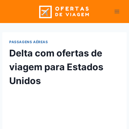
Pular
para
o
Conteúdo
PASSAGENS AÉREAS
Delta com ofertas de
viagem para Estados
Unidos