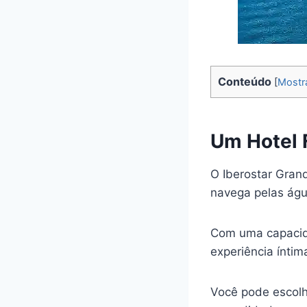
Conteúdo
[
Mostr
Um Hotel 
O Iberostar Gra
navega pelas águ
Com uma capacida
experiência íntim
Você pode escolh