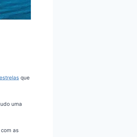
estrelas
que
etudo uma
s com as