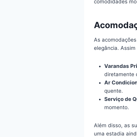
comodidades mode
Acomodaç
As acomodações n
elegância. Assim
Varandas Pr
diretamente 
Ar Condicio
quente.
Serviço de Q
momento.
Além disso, as s
uma estadia aind