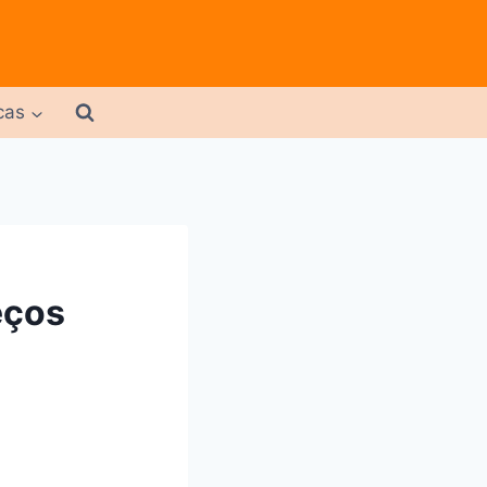
cas
eços