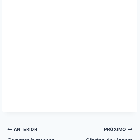
Navegação
ANTERIOR
PRÓXIMO