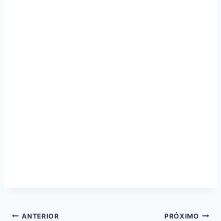
Navegação
ANTERIOR
PRÓXIMO