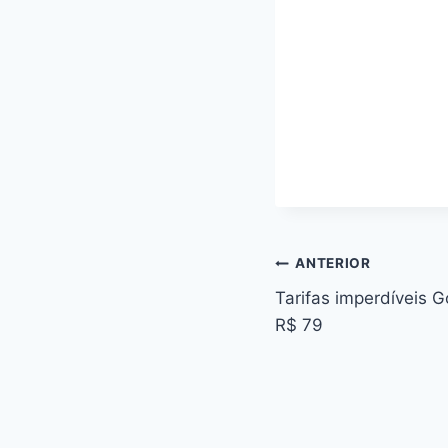
Navegação
ANTERIOR
Tarifas imperdíveis G
de
R$ 79
Post