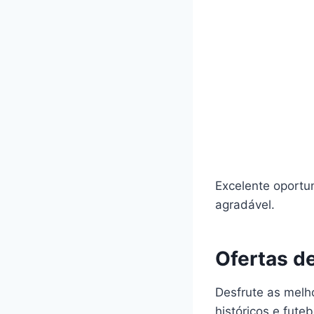
Excelente oportu
agradável.
Ofertas d
Desfrute as melh
históricos e futeb