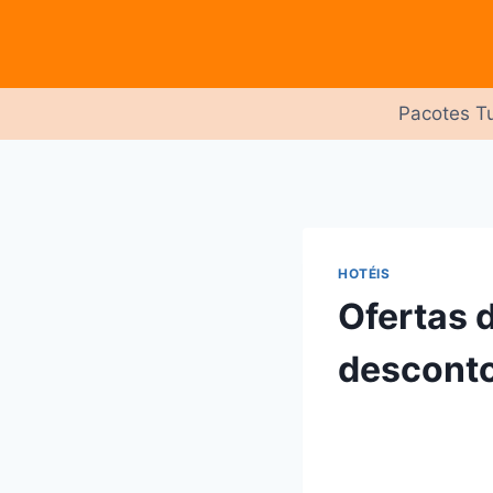
Pular
para
o
Conteúdo
Pacotes Tu
HOTÉIS
Ofertas 
descont