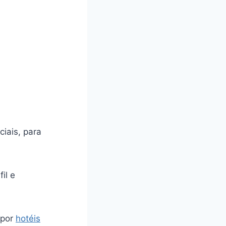
iais, para
il e
 por
hotéis