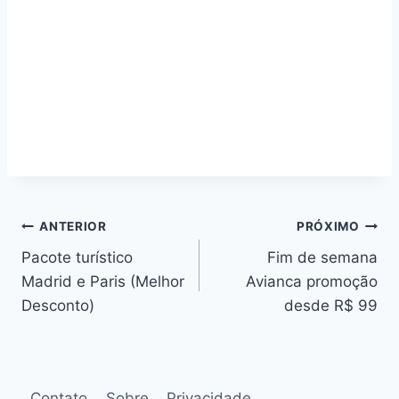
Navegação
ANTERIOR
PRÓXIMO
Pacote turístico
Fim de semana
de
Madrid e Paris (Melhor
Avianca promoção
Post
Desconto)
desde R$ 99
Contato
Sobre
Privacidade