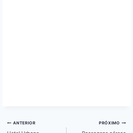
Navegação
ANTERIOR
PRÓXIMO