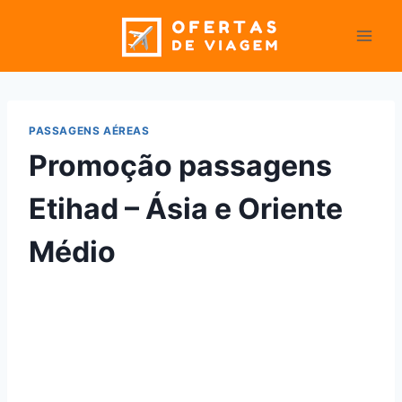
Pular
para
o
Conteúdo
PASSAGENS AÉREAS
Promoção passagens
Etihad – Ásia e Oriente
Médio